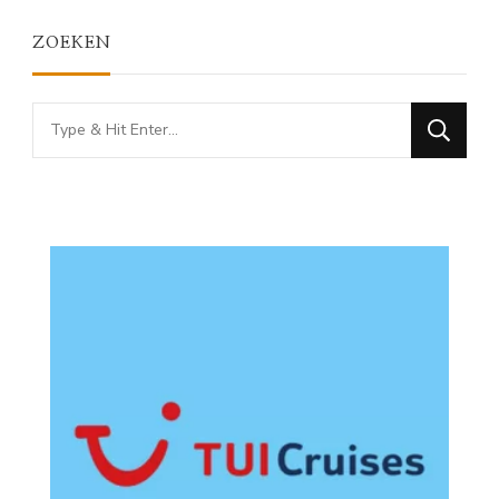
ZOEKEN
Looking
for
Something?