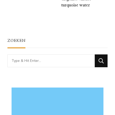
turquoise water
ZOEKEN
Looking
for
Something?