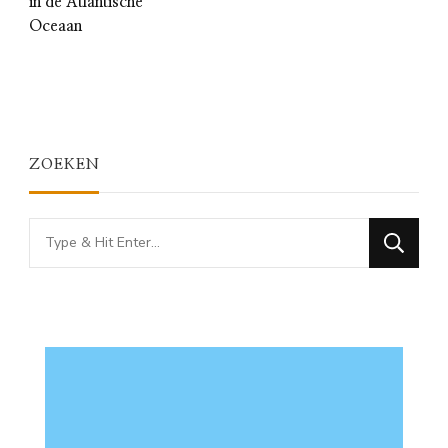
in de Atlantische
Oceaan
ZOEKEN
Looking
for
Something?