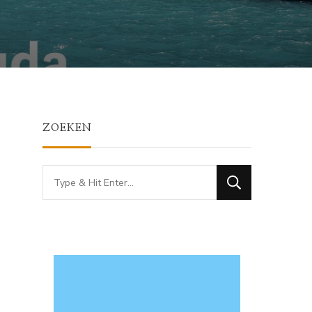
ZOEKEN
Looking
for
Something?