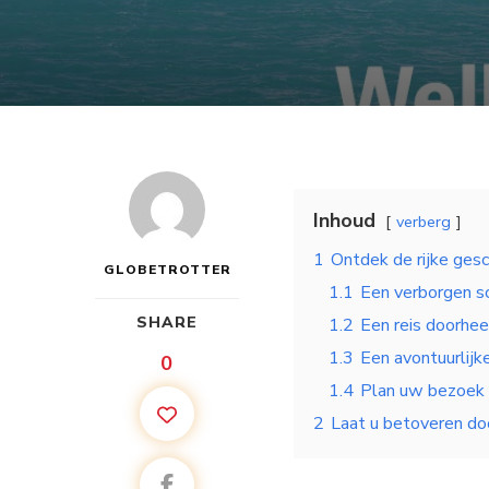
Inhoud
verberg
1
Ontdek de rijke ges
GLOBETROTTER
1.1
Een verborgen sc
SHARE
1.2
Een reis doorhee
1.3
Een avontuurlijk
0
1.4
Plan uw bezoek
2
Laat u betoveren d