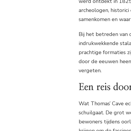
werd ontdekt in 1825
archeologen, historic
samenkomen en waar u
Bij het betreden van
indrukwekkende stalac
prachtige formaties 
door de eeuwen heen. 
vergeten.
Een reis doo
Wat Thomas’ Cave echt
schuilgaat. De grot w
bewoners tijdens oorl
krijgen om de fascine