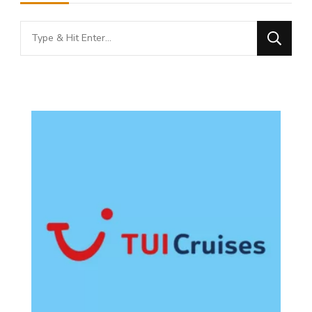
Looking
for
Something?