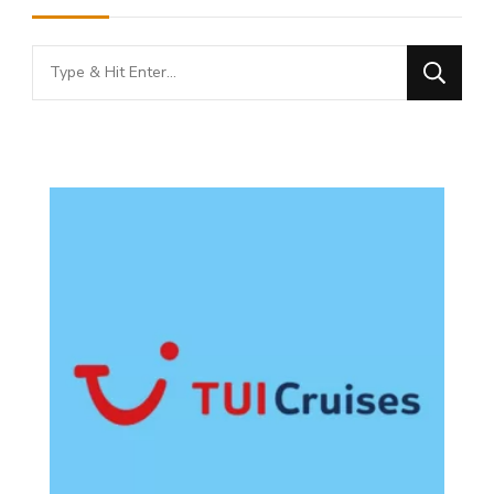
Looking
for
Something?