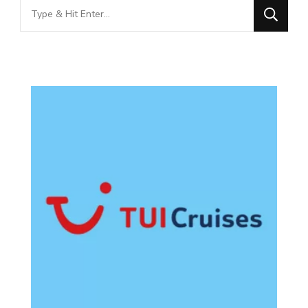
Looking
for
Something?