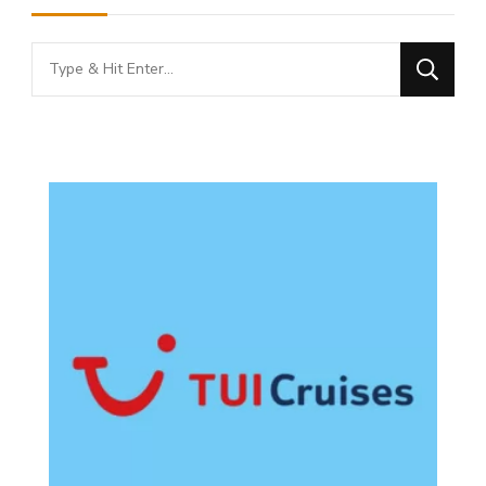
Looking
for
Something?