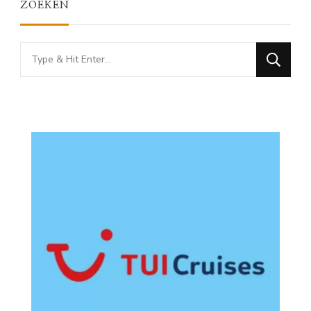
ZOEKEN
Looking
for
Something?