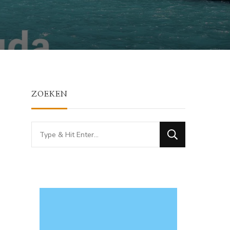
ZOEKEN
Looking
for
Something?