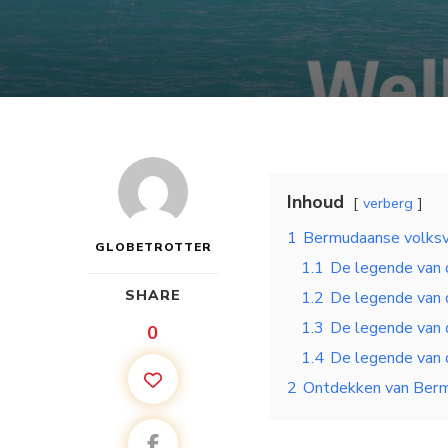
Inhoud
verberg
1
Bermudaanse volksv
GLOBETROTTER
1.1
De legende van
SHARE
1.2
De legende van 
1.3
De legende van 
0
1.4
De legende van
2
Ontdekken van Berm