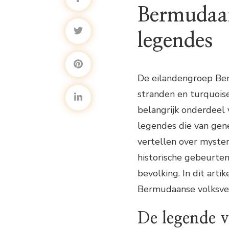
Bermudaan
legendes
De eilandengroep Ber
stranden en turquoise
belangrijk onderdeel v
legendes die van gene
vertellen over myste
historische gebeurte
bevolking. In dit art
Bermudaanse volksver
De legende 