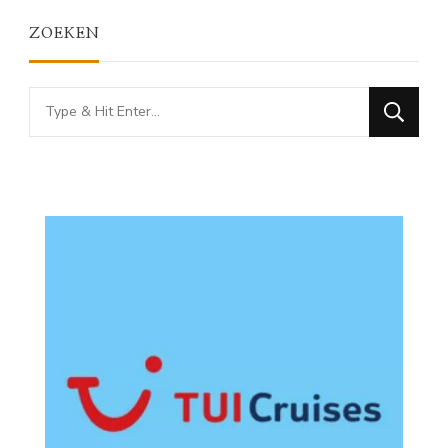
ZOEKEN
Looking
for
Something?